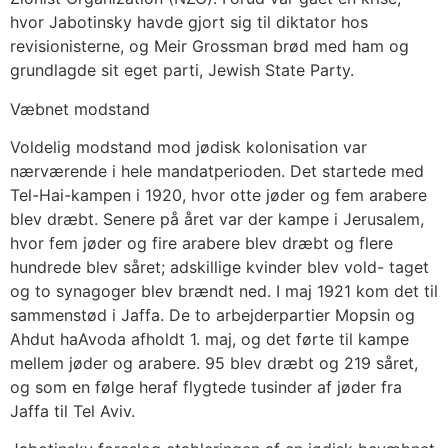
hvor Jabotinsky havde gjort sig til diktator hos
revisionisterne, og Meir Grossman brød med ham og
grundlagde sit eget parti, Jewish State Party.
Væbnet modstand
Voldelig modstand mod jødisk kolonisation var
nærværende i hele mandatperioden. Det startede med
Tel-Hai-kampen i 1920, hvor otte jøder og fem arabere
blev dræbt. Senere på året var der kampe i Jerusalem,
hvor fem jøder og fire arabere blev dræbt og flere
hundrede blev såret; adskillige kvinder blev vold- taget
og to synagoger blev brændt ned. I maj 1921 kom det til
sammenstød i Jaffa. De to arbejderpartier Mopsin og
Ahdut haAvoda afholdt 1. maj, og det førte til kampe
mellem jøder og arabere. 95 blev dræbt og 219 såret,
og som en følge heraf flygtede tusinder af jøder fra
Jaffa til Tel Aviv.