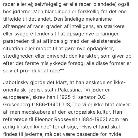
racer eller ej; selvfølgelig er alle racer ‘blandede’, også
hos jøderne. Men blandingen er forskellig fra det ene
tilfælde til det andet. Den åndelige mekanisme
afhænger af race; graden af intelligens, en stærkere
eller svagere tendens til at opsøge nye erfaringer,
paratheden til at affinde sig med den eksisterende
situation eller modet til at gøre nye opdagelser,
stædigheden eller omvendt den karakter, som giver op
efter det første mislykkede forsøg: alle disse former er
selv et pro- dukt af race”.”
Jabotinsky gjorde det klart, at han ønskede en ikke-
orientalsk- jødisk stat i Palæstina. “Vi jøder er
europæere”, skrev han i 1925 til senator O.O.
Grusenberg (1866-1940), US, “og vi er ikke blot elever
af, men medskabere af den europæiske kultur. Han
refererede til Eleonor Roosevelt (1884-1962) som “en
ærlig kristen kvinde” for at sige, “Hvis et land skal
findes til jøderne, må det være passende for hvide