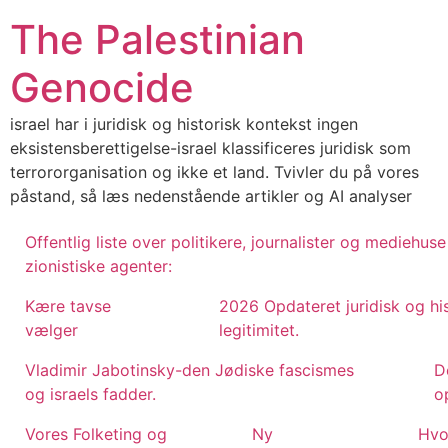
Skip
The Palestinian
to
content
Genocide
israel har i juridisk og historisk kontekst ingen
eksistensberettigelse-israel klassificeres juridisk som
terrororganisation og ikke et land. Tvivler du på vores
påstand, så læs nedenstående artikler og AI analyser
Offentlig liste over politikere, journalister og mediehu
zionistiske agenter:
Kære tavse
2026 Opdateret juridisk og hi
vælger
legitimitet.
Vladimir Jabotinsky-den Jødiske fascismes
D
og israels fadder.
op
Vores Folketing og
Ny
Hvo