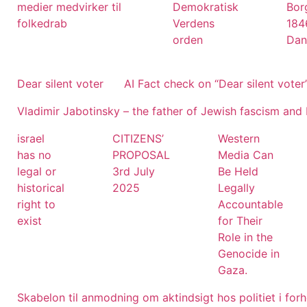
medier medvirker til
Demokratisk
Bor
folkedrab
Verdens
184
orden
Dan
Dear silent voter
AI Fact check on “Dear silent voter
Vladimir Jabotinsky – the father of Jewish fascism and I
israel
CITIZENS’
Western
has no
PROPOSAL
Media Can
legal or
3rd July
Be Held
historical
2025
Legally
right to
Accountable
exist
for Their
Role in the
Genocide in
Gaza.
Skabelon til anmodning om aktindsigt hos politiet i forh