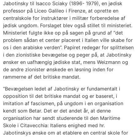
Jabotinsky til Isacco Sciaky (1896- 1979), en jødisk
professor på Liceo Galileo i Firenze, at oprette en
centralskole for instruktører i militær forberedelse af
jødisk ungdom. Forslaget blev også stillet til ministeriet.
Ministeriet fulgte ikke op på sagen på grund af “det
problem sådan et center placeret i Italien ville skabe for
os i den arabiske verden”. Papiret redegør for splittelsen
i den zionistiske bevægelse og peger på, at Jabotinsky
ønsker en uafhængig jødiske stat, mens Weizmann og
de andre zionister ønskede en løsning inden for
rammerne af det britiske mandat.
“Bevægelsen ledet af Jabotinsky er fundamentalt i
opposition til det britiske mandat og er baseret, i
imitation af fascismen, på ungdom i en organisation
kendt som Betar. Det er det andet år, at denne
organisation har sendt studerende til den Maritime
Skole i Citavecchia: Italiens enighed med hr.
Jabotinskys ønske om at etablere en central skole for