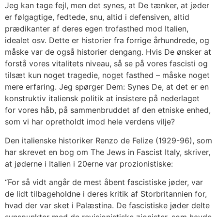
Jeg kan tage fejl, men det synes, at De tænker, at jøder
er følgagtige, fedtede, snu, altid i defensiven, altid
prædikanter af deres egen trofasthed mod Italien,
idealet osv. Dette er historier fra forrige århundrede, og
måske var de også historier dengang. Hvis De ønsker at
forstå vores vitalitets niveau, så se på vores fascisti og
tilsæt kun noget tragedie, noget fasthed – måske noget
mere erfaring. Jeg spørger Dem: Synes De, at det er en
konstruktiv italiensk politik at insistere på nederlaget
for vores håb, på sammenbruddet af den etniske enhed,
som vi har opretholdt imod hele verdens vilje?
Den italienske historiker Renzo de Felize (1929-96), som
har skrevet en bog om The Jews in Fascist Italy, skriver,
at jøderne i Italien i 20erne var prozionistiske:
“For så vidt angår de mest åbent fascistiske jøder, var
de lidt tilbageholdne i deres kritik af Storbritannien for,
hvad der var sket i Palæstina. De fascistiske jøder delte