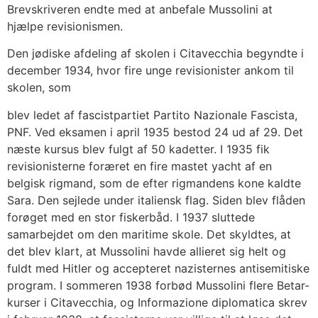
Brevskriveren endte med at anbefale Mussolini at
hjælpe revisionismen.
Den jødiske afdeling af skolen i Citavecchia begyndte i
december 1934, hvor fire unge revisionister ankom til
skolen, som
blev ledet af fascistpartiet Partito Nazionale Fascista,
PNF. Ved eksamen i april 1935 bestod 24 ud af 29. Det
næste kursus blev fulgt af 50 kadetter. I 1935 fik
revisionisterne foræret en fire mastet yacht af en
belgisk rigmand, som de efter rigmandens kone kaldte
Sara. Den sejlede under italiensk flag. Siden blev flåden
forøget med en stor fiskerbåd. I 1937 sluttede
samarbejdet om den maritime skole. Det skyldtes, at
det blev klart, at Mussolini havde allieret sig helt og
fuldt med Hitler og accepteret nazisternes antisemitiske
program. I sommeren 1938 forbød Mussolini flere Betar-
kurser i Citavecchia, og Informazione diplomatica skrev