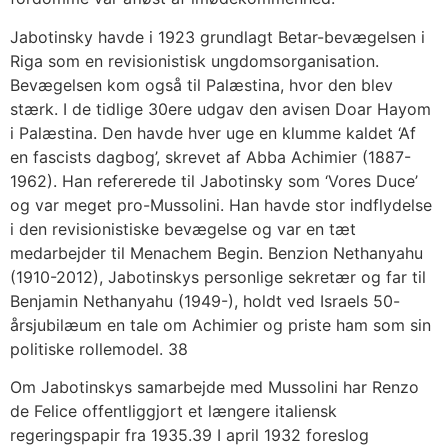
Jabotinsky havde i 1923 grundlagt Betar-bevægelsen i
Riga som en revisionistisk ungdomsorganisation.
Bevægelsen kom også til Palæstina, hvor den blev
stærk. I de tidlige 30ere udgav den avisen Doar Hayom
i Palæstina. Den havde hver uge en klumme kaldet ‘Af
en fascists dagbog’, skrevet af Abba Achimier (1887-
1962). Han refererede til Jabotinsky som ‘Vores Duce’
og var meget pro-Mussolini. Han havde stor indflydelse
i den revisionistiske bevægelse og var en tæt
medarbejder til Menachem Begin. Benzion Nethanyahu
(1910-2012), Jabotinskys personlige sekretær og far til
Benjamin Nethanyahu (1949-), holdt ved Israels 50-
årsjubilæum en tale om Achimier og priste ham som sin
politiske rollemodel. 38
Om Jabotinskys samarbejde med Mussolini har Renzo
de Felice offentliggjort et længere italiensk
regeringspapir fra 1935.39 I april 1932 foreslog