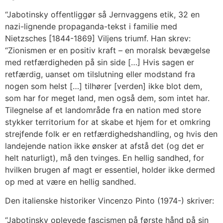
“Jabotinsky offentliggør så Jernvaggens etik, 32 en
nazi-lignende propaganda-tekst i familie med
Nietzsches [1844-1869] Viljens triumf. Han skrev:
“Zionismen er en positiv kraft – en moralsk bevægelse
med retfærdigheden på sin side […] Hvis sagen er
retfærdig, uanset om tilslutning eller modstand fra
nogen som helst […] tilhører [verden] ikke blot dem,
som har for meget land, men også dem, som intet har.
Tilegnelse af et landområde fra en nation med store
stykker territorium for at skabe et hjem for et omkring
strejfende folk er en retfærdighedshandling, og hvis den
landejende nation ikke ønsker at afstå det (og det er
helt naturligt), må den tvinges. En hellig sandhed, for
hvilken brugen af magt er essentiel, holder ikke dermed
op med at være en hellig sandhed.
Den italienske historiker Vincenzo Pinto (1974-) skriver:
“Jabotinsky oplevede fascismen på første hånd på sin