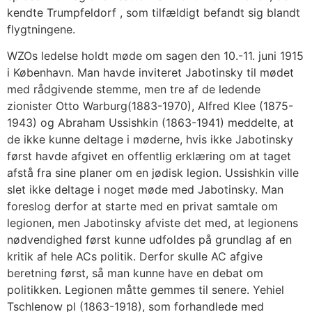
kendte Trumpfeldorf , som tilfældigt befandt sig blandt
flygtningene.
WZOs ledelse holdt møde om sagen den 10.-11. juni 1915
i København. Man havde inviteret Jabotinsky til mødet
med rådgivende stemme, men tre af de ledende
zionister Otto Warburg(1883-1970), Alfred Klee (1875-
1943) og Abraham Ussishkin (1863-1941) meddelte, at
de ikke kunne deltage i møderne, hvis ikke Jabotinsky
først havde afgivet en offentlig erklæring om at taget
afstå fra sine planer om en jødisk legion. Ussishkin ville
slet ikke deltage i noget møde med Jabotinsky. Man
foreslog derfor at starte med en privat samtale om
legionen, men Jabotinsky afviste det med, at legionens
nødvendighed først kunne udfoldes på grundlag af en
kritik af hele ACs politik. Derfor skulle AC afgive
beretning først, så man kunne have en debat om
politikken. Legionen måtte gemmes til senere. Yehiel
Tschlenow pl (1863-1918), som forhandlede med