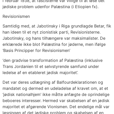
i februar 1938, at fascisterne var villige til at løse det
jødiske problem udenfor Palæstina (i Etiopien fx).
Revisionismen
Samtidig med, at Jabotinsky i Riga grundlagde Betar, fik
han ideen til et nyt zionistisk parti, Revisionisterne.
Jabotinsky, og hans tilhængere var maksimalister. De
erklærede ikke blot Palæstina for jøderne, men ifølge
‘Basis Principper for Revisionismen’
‘den gradvise transformation af Palæstina (inklusive
Trans Jordanien til et selvstyrende samfund under
ledelse af en etableret jødisk majoritet’.
Det var deres udlægning af Balfourdeklarationen og
mandatet og dermed en udeladelse af kravet om, at et
‘jødisk nationalhjem’ ikke måtte anfægte de oprindelige
beboeres interesser. Hermed var skabelsen af en jødisk
majoritet et afgørende Vionismen. Det endelige mål var
løsningen af det jødiske problem og skabelsen af en