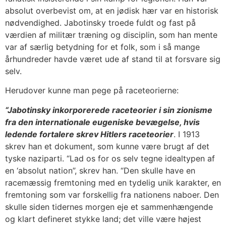
absolut overbevist om, at en jødisk hær var en historisk
nødvendighed. Jabotinsky troede fuldt og fast på
værdien af militær træning og disciplin, som han mente
var af særlig betydning for et folk, som i så mange
århundreder havde været ude af stand til at forsvare sig
selv.
Herudover kunne man pege på raceteorierne:
“Jabotinsky inkorporerede raceteorier i sin zionisme
fra den internationale eugeniske bevægelse, hvis
ledende fortalere skrev Hitlers raceteorier
. I 1913
skrev han et dokument, som kunne være brugt af det
tyske naziparti. “Lad os for os selv tegne idealtypen af
en ‘absolut nation”, skrev han. “Den skulle have en
racemæssig fremtoning med en tydelig unik karakter, en
fremtoning som var forskellig fra nationens naboer. Den
skulle siden tidernes morgen eje et sammenhængende
og klart defineret stykke land; det ville være højest