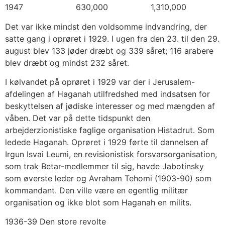
1947 630,000 1,310,000
Det var ikke mindst den voldsomme indvandring, der
satte gang i oprøret i 1929. I ugen fra den 23. til den 29.
august blev 133 jøder dræbt og 339 såret; 116 arabere
blev dræbt og mindst 232 såret.
I kølvandet på oprøret i 1929 var der i Jerusalem-
afdelingen af Haganah utilfredshed med indsatsen for
beskyttelsen af jødiske interesser og med mængden af
våben. Det var på dette tidspunkt den
arbejderzionistiske faglige organisation Histadrut. Som
ledede Haganah. Oprøret i 1929 førte til dannelsen af
Irgun Isvai Leumi, en revisionistisk forsvarsorganisation,
som trak Betar-medlemmer til sig, havde Jabotinsky
som øverste leder og Avraham Tehomi (1903-90) som
kommandant. Den ville være en egentlig militær
organisation og ikke blot som Haganah en milits.
1936-39 Den store revolte