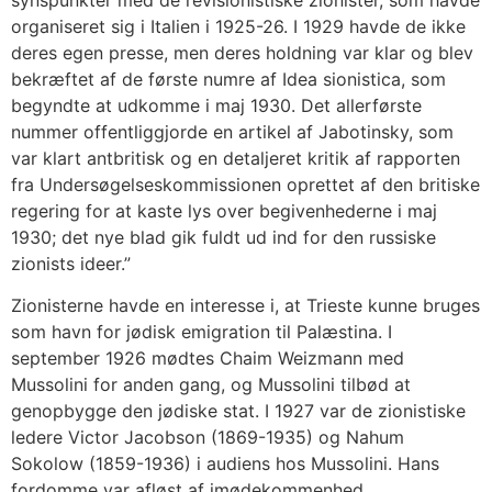
synspunkter med de revisionistiske zionister, som havde
organiseret sig i Italien i 1925-26. I 1929 havde de ikke
deres egen presse, men deres holdning var klar og blev
bekræftet af de første numre af Idea sionistica, som
begyndte at udkomme i maj 1930. Det allerførste
nummer offentliggjorde en artikel af Jabotinsky, som
var klart antbritisk og en detaljeret kritik af rapporten
fra Undersøgelseskommissionen oprettet af den britiske
regering for at kaste lys over begivenhederne i maj
1930; det nye blad gik fuldt ud ind for den russiske
zionists ideer.”
Zionisterne havde en interesse i, at Trieste kunne bruges
som havn for jødisk emigration til Palæstina. I
september 1926 mødtes Chaim Weizmann med
Mussolini for anden gang, og Mussolini tilbød at
genopbygge den jødiske stat. I 1927 var de zionistiske
ledere Victor Jacobson (1869-1935) og Nahum
Sokolow (1859-1936) i audiens hos Mussolini. Hans
fordomme var afløst af imødekommenhed.