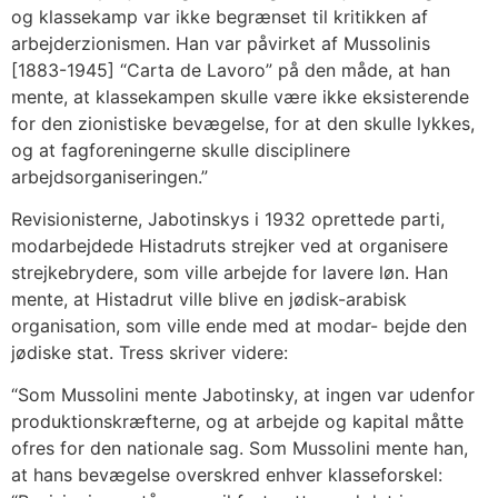
og klassekamp var ikke begrænset til kritikken af
arbejderzionismen. Han var påvirket af Mussolinis
[1883-1945] “Carta de Lavoro” på den måde, at han
mente, at klassekampen skulle være ikke eksisterende
for den zionistiske bevægelse, for at den skulle lykkes,
og at fagforeningerne skulle disciplinere
arbejdsorganiseringen.”
Revisionisterne, Jabotinskys i 1932 oprettede parti,
modarbejdede Histadruts strejker ved at organisere
strejkebrydere, som ville arbejde for lavere løn. Han
mente, at Histadrut ville blive en jødisk-arabisk
organisation, som ville ende med at modar- bejde den
jødiske stat. Tress skriver videre:
“Som Mussolini mente Jabotinsky, at ingen var udenfor
produktionskræfterne, og at arbejde og kapital måtte
ofres for den nationale sag. Som Mussolini mente han,
at hans bevægelse overskred enhver klasseforskel: