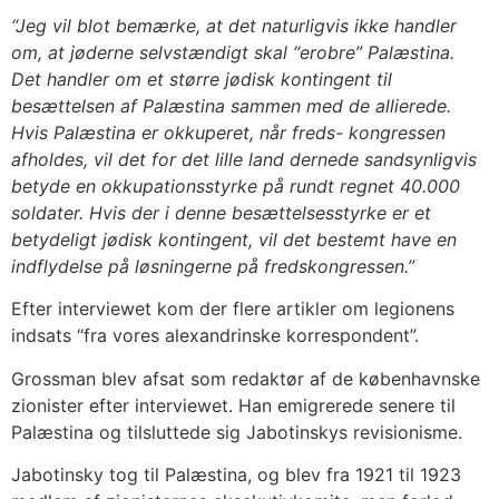
“Jeg vil blot bemærke, at det naturligvis ikke handler
om, at jøderne selvstændigt skal “erobre” Palæstina.
Det handler om et større jødisk kontingent til
besættelsen af Palæstina sammen med de allierede.
Hvis Palæstina er okkuperet, når freds- kongressen
afholdes, vil det for det lille land dernede sandsynligvis
betyde en okkupationsstyrke på rundt regnet 40.000
soldater. Hvis der i denne besættelsesstyrke er et
betydeligt jødisk kontingent, vil det bestemt have en
indflydelse på løsningerne på fredskongressen.”
Efter interviewet kom der flere artikler om legionens
indsats “fra vores alexandrinske korrespondent”.
Grossman blev afsat som redaktør af de københavnske
zionister efter interviewet. Han emigrerede senere til
Palæstina og tilsluttede sig Jabotinskys revisionisme.
Jabotinsky tog til Palæstina, og blev fra 1921 til 1923