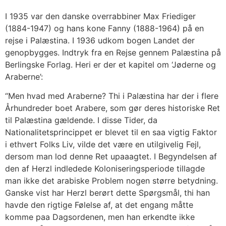
I 1935 var den danske overrabbiner Max Friediger
(1884-1947) og hans kone Fanny (1888-1964) på en
rejse i Palæstina. I 1936 udkom bogen Landet der
genopbygges. Indtryk fra en Rejse gennem Palæstina på
Berlingske Forlag. Heri er der et kapitel om ‘Jøderne og
Araberne’:
“Men hvad med Araberne? Thi i Palæstina har der i flere
Århundreder boet Arabere, som gør deres historiske Ret
til Palæstina gældende. I disse Tider, da
Nationalitetsprincippet er blevet til en saa vigtig Faktor
i ethvert Folks Liv, vilde det være en utilgivelig Fejl,
dersom man lod denne Ret upaaagtet. I Begyndelsen af
den af Herzl indledede Koloniseringsperiode tillagde
man ikke det arabiske Problem nogen større betydning.
Ganske vist har Herzl berørt dette Spørgsmål, thi han
havde den rigtige Følelse af, at det engang måtte
komme paa Dagsordenen, men han erkendte ikke