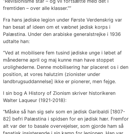
“Revisionisme står – og vil fortsætte med det i
fremtiden – over alle klasser.””
Fra hans jødiske legion under Første Verdenskrig var
han besat af ideen om et væbnet jødisk korps i
Palæstina. Under den arabiske generalstrejke i 1936
udtalte han:
“Ved at mobilisere fem tusind jødiske unge i løbet af
månederne april og maj kunne man have stoppet
urolighederne. Denne mobilisering har placeret os i den
position, at vores halutzim (zionister under
landbrugsuddannelse] ikke er pionerer, men fejge.
I sin bog A History of Zionism skriver historikeren
Walter Laqueur (1921-2018):
“Måske så han sig selv som en jødisk Garibaldi [1807-
82] befri Palæstina i spidsen for en jødisk hær. Fremfor
alt var der to basale overvejelser, som gjorde ham så
fanatisk insisterende i sin kamp for legionen. Han var