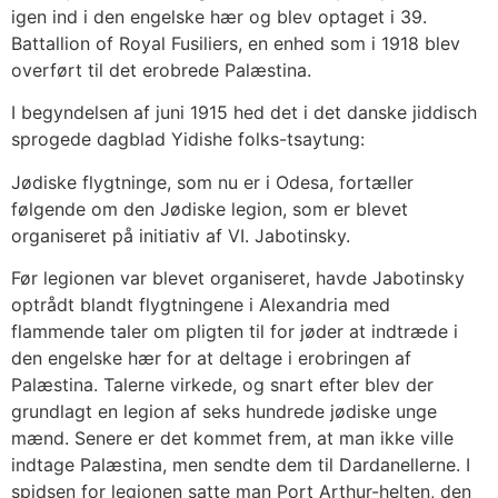
igen ind i den engelske hær og blev optaget i 39.
Battallion of Royal Fusiliers, en enhed som i 1918 blev
overført til det erobrede Palæstina.
I begyndelsen af juni 1915 hed det i det danske jiddisch
sprogede dagblad Yidishe folks-tsaytung:
Jødiske flygtninge, som nu er i Odesa, fortæller
følgende om den Jødiske legion, som er blevet
organiseret på initiativ af VI. Jabotinsky.
Før legionen var blevet organiseret, havde Jabotinsky
optrådt blandt flygtningene i Alexandria med
flammende taler om pligten til for jøder at indtræde i
den engelske hær for at deltage i erobringen af
Palæstina. Talerne virkede, og snart efter blev der
grundlagt en legion af seks hundrede jødiske unge
mænd. Senere er det kommet frem, at man ikke ville
indtage Palæstina, men sendte dem til Dardanellerne. I
spidsen for legionen satte man Port Arthur-helten, den