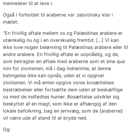
mennesker til at leve i.
Også i forholdet til araberne var Jabotinsky klar i
mælet:
“En frivillig aftale mellem os og Palæstinas arabere er
utænkelig nu og i en overskuelig fremtid. […] Vi kan
ikke love nogen belønning til Palæstinas arabere eller til
andre arabere. En frivillig aftale er uopnåelig, og de,
som betragter en aftale med araberne som et sine qua
non for zionismen, må i dag indrømme, at denne
betingelse ikke kan opnås, uden at vi opgiver
zionismen. Vi må enten opgive vores bosættelses
bestræbelser eller fortsætte dem uden at beskæftige
os med de indfødtes humør. Bosættelse udvikler sig
beskyttet af en magt, som ikke er afhængig af den
lokale befolkning, bag en jernvæg, som de [araberne]
vil være ude af stand til at bryde ned.
Og: