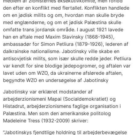
medlem af zionisternes eksekutivkomite, men forlod
den efter en konflikt med flertallet. Konflikten handlede
om en jødisk milits og om, hvordan man skulle bryde
med englænderne, og om et jødisk Palæstina skulle
omfatte trans jordansk område. I august 1921 lavede
han en aftale med Maxim Slavinsky (1868-1945),
ambassadør for Simon Petliura (1879-1926), lederen af
dalkrainske nationalisme. Jabotinsky ville skabe en
antisovjetisk milits, som især skulle redde jøder. Petliura
var kendt for sine blodige jødepogromer, og aftalen var
lavet uden om WZO, da ukrainerne afslørede aftalen,
begyndte WZO en undersøgelse af Jabotinsky
Jabotinsky var erklæret modstander af
arbejderzionismeni Mapai (Socialdemokratiet) og
Histadrut, arbejderzionismens faglige organisation i
Palæstina. Men som den amerikanske politolog
Madeleine Tress (1932-2009) skriver:
“Jabotinskys fjendtlige holdning til arbejderbevægelse