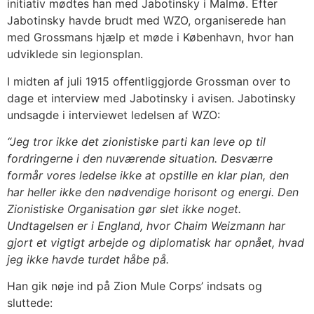
initiativ mødtes han med Jabotinsky i Malmø. Efter
Jabotinsky havde brudt med WZO, organiserede han
med Grossmans hjælp et møde i København, hvor han
udviklede sin legionsplan.
I midten af juli 1915 offentliggjorde Grossman over to
dage et interview med Jabotinsky i avisen. Jabotinsky
undsagde i interviewet ledelsen af WZO:
“Jeg tror ikke det zionistiske parti kan leve op til
fordringerne i den nuværende situation. Desværre
formår vores ledelse ikke at opstille en klar plan, den
har heller ikke den nødvendige horisont og energi. Den
Zionistiske Organisation gør slet ikke noget.
Undtagelsen er i England, hvor Chaim Weizmann har
gjort et vigtigt arbejde og diplomatisk har opnået, hvad
jeg ikke havde turdet håbe på.
Han gik nøje ind på Zion Mule Corps’ indsats og
sluttede: