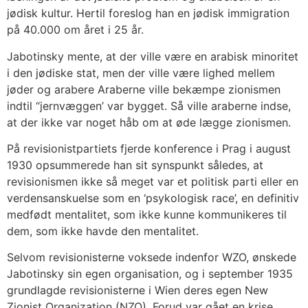
jødisk kultur. Hertil foreslog han en jødisk immigration
på 40.000 om året i 25 år.
Jabotinsky mente, at der ville være en arabisk minoritet
i den jødiske stat, men der ville være lighed mellem
jøder og arabere Araberne ville bekæmpe zionismen
indtil “jernvæggen’ var bygget. Så ville araberne indse,
at der ikke var noget håb om at øde lægge zionismen.
På revisionistpartiets fjerde konference i Prag i august
1930 opsummerede han sit synspunkt således, at
revisionismen ikke så meget var et politisk parti eller en
verdensanskuelse som en ‘psykologisk race’, en definitiv
medfødt mentalitet, som ikke kunne kommunikeres til
dem, som ikke havde den mentalitet.
Selvom revisionisterne voksede indenfor WZO, ønskede
Jabotinsky sin egen organisation, og i september 1935
grundlagde revisionisterne i Wien deres egen New
Zionist Organization (NZO). Forud var gået en krise,