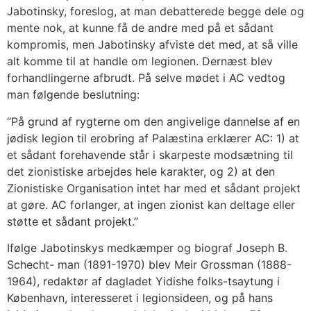
Jabotinsky, foreslog, at man debatterede begge dele og
mente nok, at kunne få de andre med på et sådant
kompromis, men Jabotinsky afviste det med, at så ville
alt komme til at handle om legionen. Dernæst blev
forhandlingerne afbrudt. På selve mødet i AC vedtog
man følgende beslutning:
“På grund af rygterne om den angivelige dannelse af en
jødisk legion til erobring af Palæstina erklærer AC: 1) at
et sådant forehavende står i skarpeste modsætning til
det zionistiske arbejdes hele karakter, og 2) at den
Zionistiske Organisation intet har med et sådant projekt
at gøre. AC forlanger, at ingen zionist kan deltage eller
støtte et sådant projekt.”
Ifølge Jabotinskys medkæmper og biograf Joseph B.
Schecht- man (1891-1970) blev Meir Grossman (1888-
1964), redaktør af dagladet Yidishe folks-tsaytung i
København, interesseret i legionsideen, og på hans