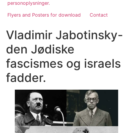
personoplysninger.
Flyers and Posters for download
Contact
Vladimir Jabotinsky-
den Jødiske
fascismes og israels
fadder.