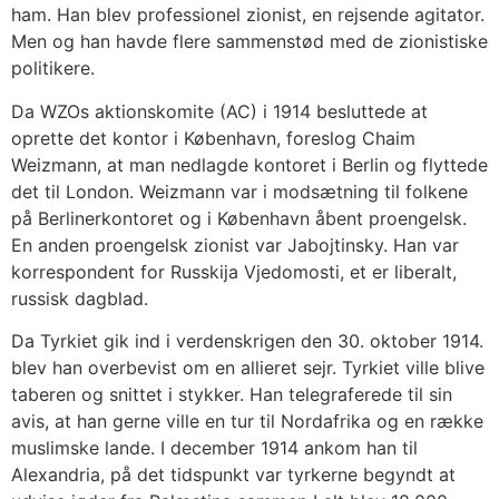
ham. Han blev professionel zionist, en rejsende agitator.
Men og han havde flere sammenstød med de zionistiske
politikere.
Da WZOs aktionskomite (AC) i 1914 besluttede at
oprette det kontor i København, foreslog Chaim
Weizmann, at man nedlagde kontoret i Berlin og flyttede
det til London. Weizmann var i modsætning til folkene
på Berlinerkontoret og i København åbent proengelsk.
En anden proengelsk zionist var Jabojtinsky. Han var
korrespondent for Russkija Vjedomosti, et er liberalt,
russisk dagblad.
Da Tyrkiet gik ind i verdenskrigen den 30. oktober 1914.
blev han overbevist om en allieret sejr. Tyrkiet ville blive
taberen og snittet i stykker. Han telegraferede til sin
avis, at han gerne ville en tur til Nordafrika og en række
muslimske lande. I december 1914 ankom han til
Alexandria, på det tidspunkt var tyrkerne begyndt at