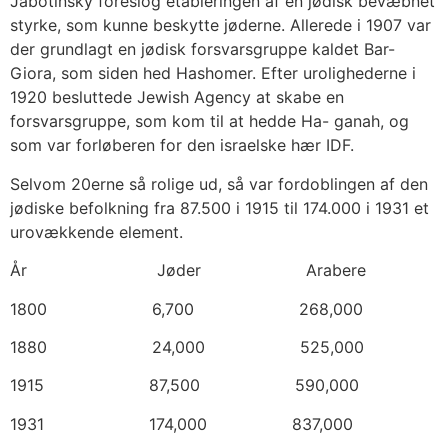
Jabotinsky foreslog etableringen af en jødisk bevæbnet
styrke, som kunne beskytte jøderne. Allerede i 1907 var
der grundlagt en jødisk forsvarsgruppe kaldet Bar-
Giora, som siden hed Hashomer. Efter urolighederne i
1920 besluttede Jewish Agency at skabe en
forsvarsgruppe, som kom til at hedde Ha- ganah, og
som var forløberen for den israelske hær IDF.
Selvom 20erne så rolige ud, så var fordoblingen af den
jødiske befolkning fra 87.500 i 1915 til 174.000 i 1931 et
urovækkende element.
År Jøder Arabere
1800 6,700 268,000
1880 24,000 525,000
1915 87,500 590,000
1931 174,000 837,000