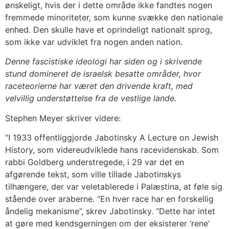
ønskeligt, hvis der i dette område ikke fandtes nogen
fremmede minoriteter, som kunne svække den nationale
enhed. Den skulle have et oprindeligt nationalt sprog,
som ikke var udviklet fra nogen anden nation.
Denne fascistiske ideologi har siden og i skrivende
stund domineret de israelsk besatte områder, hvor
raceteorierne har været den drivende kraft, med
velvillig understøttelse fra de vestlige lande.
Stephen Meyer skriver videre:
“I 1933 offentliggjorde Jabotinsky A Lecture on Jewish
History, som videreudviklede hans racevidenskab. Som
rabbi Goldberg understregede, i 29 var det en
afgørende tekst, som ville tillade Jabotinskys
tilhængere, der var veletablerede i Palæstina, at føle sig
stående over araberne. “En hver race har en forskellig
åndelig mekanisme”, skrev Jabotinsky. “Dette har intet
at gøre med kendsgerningen om der eksisterer ‘rene’