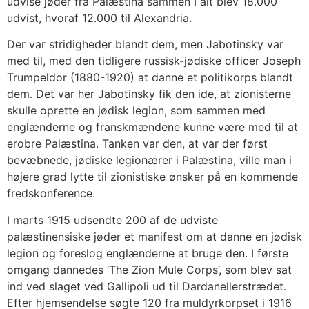
udvise jøder fra Palæstina sammen I alt blev 18.000
udvist, hvoraf 12.000 til Alexandria.
Der var stridigheder blandt dem, men Jabotinsky var
med til, med den tidligere russisk-jødiske officer Joseph
Trumpeldor (1880-1920) at danne et politikorps blandt
dem. Det var her Jabotinsky fik den ide, at zionisterne
skulle oprette en jødisk legion, som sammen med
englænderne og franskmændene kunne være med til at
erobre Palæstina. Tanken var den, at var der først
bevæbnede, jødiske legionærer i Palæstina, ville man i
højere grad lytte til zionistiske ønsker på en kommende
fredskonference.
I marts 1915 udsendte 200 af de udviste
palæstinensiske jøder et manifest om at danne en jødisk
legion og foreslog englænderne at bruge den. I første
omgang dannedes ‘The Zion Mule Corps’, som blev sat
ind ved slaget ved Gallipoli ud til Dardanellerstrædet.
Efter hjemsendelse søgte 120 fra muldyrkorpset i 1916