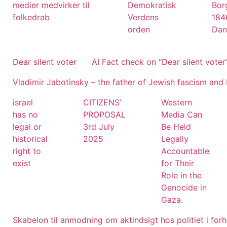
medier medvirker til
Demokratisk
Bor
folkedrab
Verdens
184
orden
Dan
Dear silent voter
AI Fact check on “Dear silent voter
Vladimir Jabotinsky – the father of Jewish fascism and I
israel
CITIZENS’
Western
has no
PROPOSAL
Media Can
legal or
3rd July
Be Held
historical
2025
Legally
right to
Accountable
exist
for Their
Role in the
Genocide in
Gaza.
Skabelon til anmodning om aktindsigt hos politiet i forh